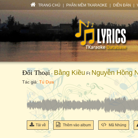
TRANG CHỦ
|
PHẦN MỀM TKARAOKE
|
DIỄN ĐÀN
|
Đối Thoại
Bằng Kiều
Nguyễn Hồng 
-
Ft
Tác giả:
Tú Dưa
Tải về
Thêm vào album
Mã Nhúng