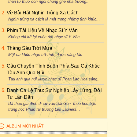
thân từ thuở còn ngồi chung ghế nhà trường...
Về Bài Hát Nghìn Trùng Xa Cách
Nghìn trùng xa cách là một trong những tình khúc...
Phim Tài Liệu Về Nhạc Sĩ Y Vân
Không chỉ kể lại cuộc đời nhạc sĩ Y Vân...
Tháng Sáu Trời Mưa
Một ca khúc nhạc trữ tình, được sáng tác...
Câu Chuyện Tình Buồn Phía Sau Ca Khúc
Tàu Anh Qua Núi
Tàu anh qua núi được nhạc sĩ Phan Lạc Hoa sáng...
Danh Ca Lệ Thu: Sự Nghiệp Lẫy Lừng, Đời
Tư Lận Đận
Bà theo gia đình di cư vào Sài Gòn, theo học bậc
trung học Pháp tại trường Les Lauriers...
ALBUM MỚI NHẤT