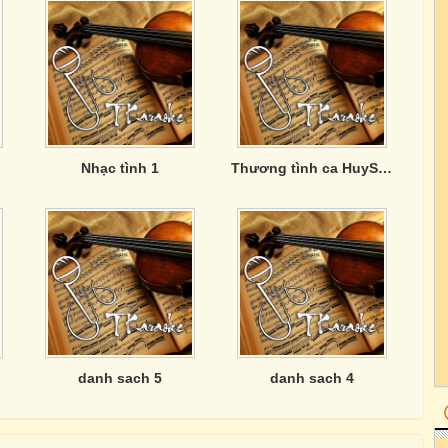
Nhạc tình 1
Thương tình ca HuySony
danh sach 5
danh sach 4