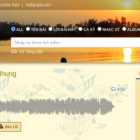
VƯỜN THƠ
|
THÊM BÀI HÁT
ALL
TÊN BÀI
LỜI BÀI HÁT
CA SỸ
NHẠC SỸ
ALBU
Gõ Tiếng Việt
Nhung
815
Báo Lỗi