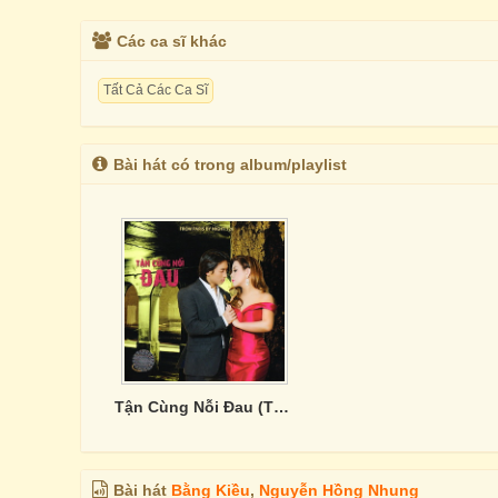
Các ca sĩ khác
Tất Cả Các Ca Sĩ
Bài hát có trong album/playlist
Tận Cùng Nỗi Đau (Thúy Nga CD 610)
Bài hát
Bằng Kiều
,
Nguyễn Hồng Nhung