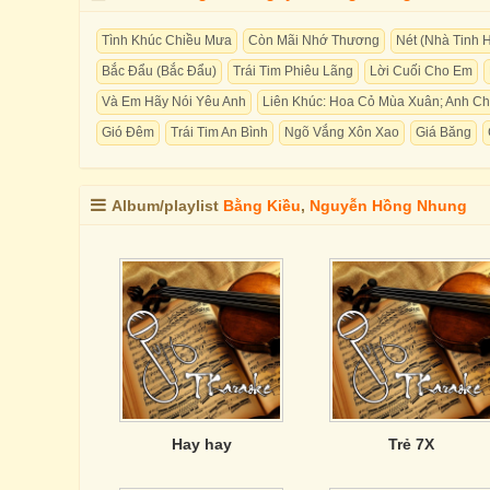
Tình Khúc Chiều Mưa
Còn Mãi Nhớ Thương
Nét (Nhà Tinh 
Bắc Đẩu (Bắc Đẩu)
Trái Tim Phiêu Lãng
Lời Cuối Cho Em
Và Em Hãy Nói Yêu Anh
Liên Khúc: Hoa Cỏ Mùa Xuân; Anh C
Gió Đêm
Trái Tim An Bình
Ngõ Vắng Xôn Xao
Giá Băng
Album/playlist
Bằng Kiều
,
Nguyễn Hồng Nhung
Hay hay
Trẻ 7X