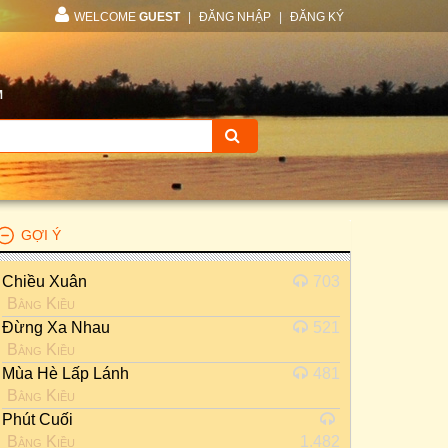
WELCOME
GUEST
|
ĐĂNG NHẬP
|
ĐĂNG KÝ
M
GỢI Ý
Chiều Xuân
703
Bằng Kiều
Đừng Xa Nhau
521
Bằng Kiều
Mùa Hè Lấp Lánh
481
Bằng Kiều
Phút Cuối
Bằng Kiều
1.482