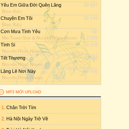
Yêu Em Giữa Đời Quên Lãng
887
Bằng Kiều
Chuyện Em Tôi
744
Bằng Kiều
Cơn Mưa Tình Yêu
Mai Thanh Sơn
&
Nguyễn Hồng Nhung
2.089
Tình Si
338
Nguyễn Hồng Nhung
Tết Thương
488
Nguyễn Hồng Nhung
Lặng Lẽ Nơi Này
460
Nguyễn Hồng Nhung
MP3 MỚI UPLOAD
Chân Trời Tím
Hà Nội Ngày Trở Về