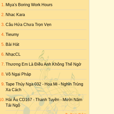
Miya's Boring Work Hours
Nhac Kara
Câu Hứa Chưa Trọn Vẹn
Tieumy
Bài Hát
NhạcCL
Thương Em Là Điều Anh Không Thể Ngờ
Vô Ngại Pháp
Tape Thúy Nga 032 - Họa Mi - Nghìn Trùng
Xa Cách
Hải Âu CD167 - Thanh Tuyền - Mười Năm
Tái Ngộ