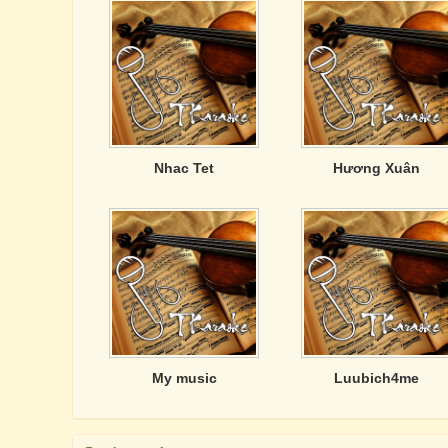
Nhac Tet
Hương Xuân
My music
Luubich4me