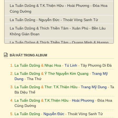
La Tuấn Dzũng & T.K.Thiện Hữu - Hoài Phương - Đóa Hoa
Cúng Dường
La Tuấn Dzũng - Nguyễn Đức - Thoát Vòng Sanh Tử
La Tuấn Dzũng & Thích Thiền Tâm - Xuân Phú - Bền Lâu
Không Gián Đoạn
La Tuấn Dzũng & Thích Thiền Tâm - Quang Minh & Hương
Giang - Quyết Định Nguyện Vãng Sanh
BÀI HÁT TRONG ALBUM
La Tuấn Dzũng - Nguyễn Đức - Đường Về Cõi Tịnh
Lời Việt: La Tuấn Dzũng & Nhạc Hoa - Trang Mỹ Dung -
La Tuấn Dzũng
&
Nhạc Hoa
-
Tú Linh
-
Tây Phương Di Đà
Chánh Niệm Di Đà
La Tuấn Dzũng
&
Ý Thơ Nguyễn Kim Quang
-
Trang Mỹ
Dung
-
Tha Thứ
Lời Việt: La Tuấn Dzũng & Nhạc Hoa - Đông Quân - Chánh
Niệm Di Đà
La Tuấn Dzũng
&
Thơ: T.K.Thiện Hữu
-
Trang Mỹ Dung
-
Ta
Bà Diệu Thể
La Tuấn Dzũng
&
T.K.Thiện Hữu
-
Hoài Phương
-
Đóa Hoa
Cúng Dường
La Tuấn Dzũng
-
Nguyễn Đức
-
Thoát Vòng Sanh Tử