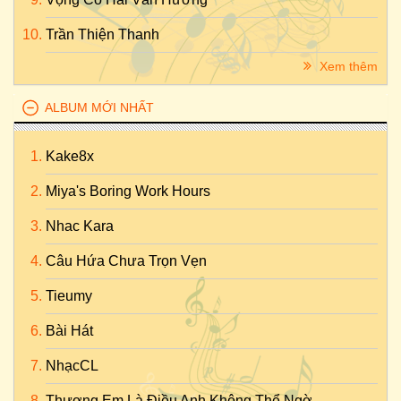
Trần Thiện Thanh
Xem thêm
ALBUM MỚI NHẤT
Kake8x
Miya's Boring Work Hours
Nhac Kara
Câu Hứa Chưa Trọn Vẹn
Tieumy
Bài Hát
NhạcCL
Thương Em Là Điều Anh Không Thể Ngờ