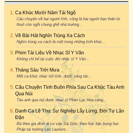
Ca Khúc Mười Năm Tái Ngộ
Câu chuyện về hai người lính, cũng là hai người bạn thân từ
thuở còn ngồi chung ghế nhà trường...
Về Bài Hát Nghìn Trùng Xa Cách
Nghìn trùng xa cách là một trong những tình khúc...
Phim Tài Liệu Về Nhạc Sĩ Y Vân
Không chỉ kể lại cuộc đời nhạc sĩ Y Vân...
Tháng Sáu Trời Mưa
Một ca khúc nhạc trữ tình, được sáng tác...
Câu Chuyện Tình Buồn Phía Sau Ca Khúc Tàu Anh
Qua Núi
Tàu anh qua núi được nhạc sĩ Phan Lạc Hoa sáng...
Danh Ca Lệ Thu: Sự Nghiệp Lẫy Lừng, Đời Tư Lận
Đận
Bà theo gia đình di cư vào Sài Gòn, theo học bậc trung học
Pháp tại trường Les Lauriers...