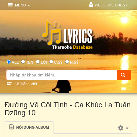
MENU
WELCOME
GUEST
ALL
TÊN
LỜI
C.SỸ
N.SỸ
Gõ Tiếng Việt
Đường Về Cõi Tịnh - Ca Khúc La Tuấn
Dzũng 10
NỘI DUNG ALBUM