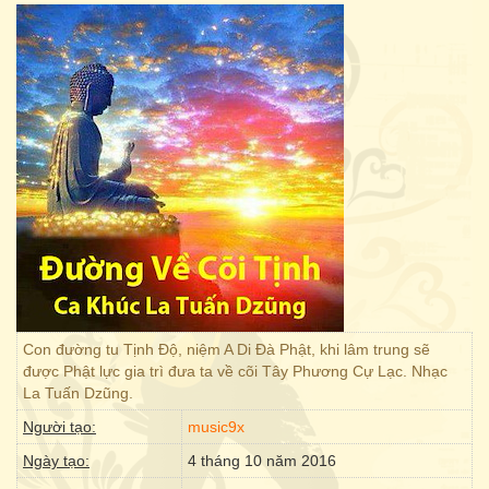
Con đường tu Tịnh Độ, niệm A Di Đà Phật, khi lâm trung sẽ
được Phật lực gia trì đưa ta về cõi Tây Phương Cự Lạc. Nhạc
La Tuấn Dzũng.
Người tạo:
music9x
Ngày tạo:
4 tháng 10 năm 2016