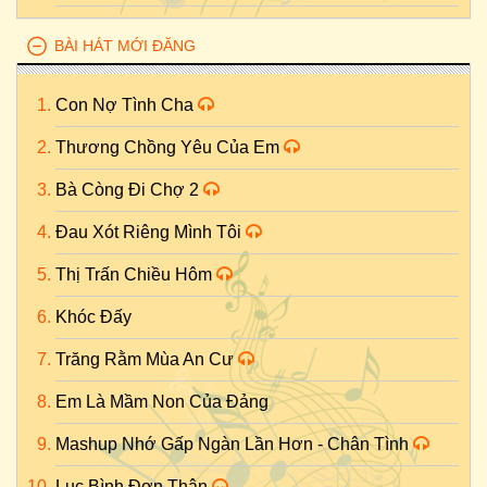
BÀI HÁT MỚI ĐĂNG
Con Nợ Tình Cha
Thương Chồng Yêu Của Em
Bà Còng Đi Chợ 2
Đau Xót Riêng Mình Tôi
Thị Trấn Chiều Hôm
Khóc Đấy
Trăng Rằm Mùa An Cư
Em Là Mầm Non Của Đảng
Mashup Nhớ Gấp Ngàn Lần Hơn - Chân Tình
Lục Bình Đơn Thân