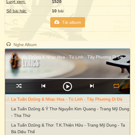
Lượt xem:
1520
Số bài hát:
10
bài
Tải album
Nghe Album
La Tuấn Dzũng & Nhạc Hoa - Tú Linh - Tây Phương Di Đà
La Tuấn Dzũng & Nhạc Hoa - Tú Linh - Tây Phương Di Đà
La Tuấn Dzũng & Ý Thơ Nguyễn Kim Quang - Trang Mỹ Dung
- Tha Thứ
La Tuấn Dzũng & Thơ: T.K.Thiện Hữu - Trang Mỹ Dung - Ta
Bà Diệu Thể