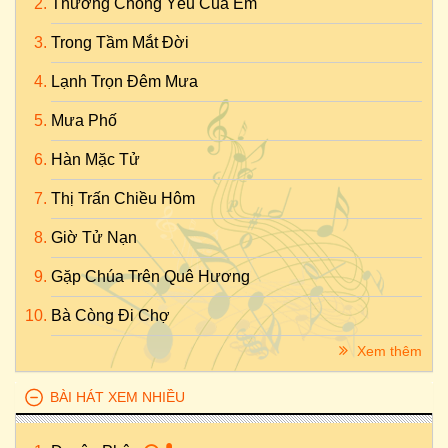
Thương Chồng Yêu Của Em
Trong Tầm Mắt Đời
Lạnh Trọn Đêm Mưa
Mưa Phố
Hàn Mặc Tử
Thị Trấn Chiều Hôm
Giờ Tử Nạn
Gặp Chúa Trên Quê Hương
Bà Còng Đi Chợ
Xem thêm
BÀI HÁT XEM NHIỀU