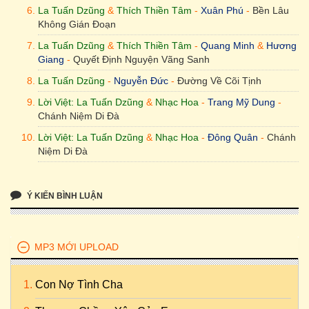
La Tuấn Dzũng
&
Thích Thiền Tâm
-
Xuân Phú
-
Bền Lâu
Không Gián Đoạn
La Tuấn Dzũng
&
Thích Thiền Tâm
-
Quang Minh
&
Hương
Giang
-
Quyết Định Nguyện Vãng Sanh
La Tuấn Dzũng
-
Nguyễn Đức
-
Đường Về Cõi Tịnh
Lời Việt: La Tuấn Dzũng
&
Nhạc Hoa
-
Trang Mỹ Dung
-
Chánh Niệm Di Đà
Lời Việt: La Tuấn Dzũng
&
Nhạc Hoa
-
Đông Quân
-
Chánh
Niệm Di Đà
Ý KIẾN BÌNH LUẬN
MP3 MỚI UPLOAD
Con Nợ Tình Cha