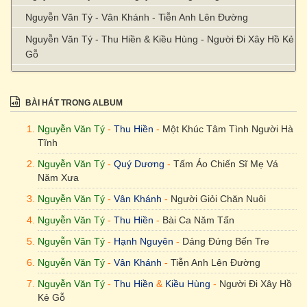
Nguyễn Văn Tý - Vân Khánh - Tiễn Anh Lên Đường
Nguyễn Văn Tý - Thu Hiền & Kiều Hùng - Người Đi Xây Hồ Kẻ
Gỗ
Nguyễn Văn Tý - Quang Lý - Huyền Diệu
Nguyễn Văn Tý - Thu Hiền - Mẹ Yêu Con
BÀI HÁT TRONG ALBUM
Nguyễn Văn Tý - Thuỳ Dương - Cô Đi Nuôi Dạy Trẻ
Nguyễn Văn Tý
-
Thu Hiền
-
Một Khúc Tâm Tình Người Hà
Nguyễn Văn Tý - Thùy Dương - Dư Âm
Tĩnh
? - Vân Khánh - Gửi Về Quê Hương
Nguyễn Văn Tý
-
Quý Dương
-
Tấm Áo Chiến Sĩ Mẹ Vá
Năm Xưa
Nguyễn Văn Tý
-
Vân Khánh
-
Người Giỏi Chăn Nuôi
Nguyễn Văn Tý
-
Thu Hiền
-
Bài Ca Năm Tấn
Nguyễn Văn Tý
-
Hạnh Nguyên
-
Dáng Đứng Bến Tre
Nguyễn Văn Tý
-
Vân Khánh
-
Tiễn Anh Lên Đường
Nguyễn Văn Tý
-
Thu Hiền
&
Kiều Hùng
-
Người Đi Xây Hồ
Kẻ Gỗ