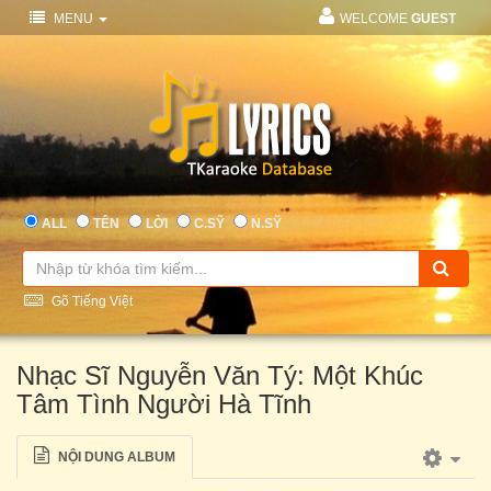
MENU
WELCOME
GUEST
ALL
TÊN
LỜI
C.SỸ
N.SỸ
Gõ Tiếng Việt
Nhạc Sĩ Nguyễn Văn Tý: Một Khúc
Tâm Tình Người Hà Tĩnh
NỘI DUNG ALBUM