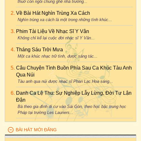
thuở còn ngồi chung ghế nhà trường...
Về Bài Hát Nghìn Trùng Xa Cách
Nghìn trùng xa cách là một trong những tình khúc...
Phim Tài Liệu Về Nhạc Sĩ Y Vân
Không chỉ kể lại cuộc đời nhạc sĩ Y Vân...
Tháng Sáu Trời Mưa
Một ca khúc nhạc trữ tình, được sáng tác...
Câu Chuyện Tình Buồn Phía Sau Ca Khúc Tàu Anh
Qua Núi
Tàu anh qua núi được nhạc sĩ Phan Lạc Hoa sáng...
Danh Ca Lệ Thu: Sự Nghiệp Lẫy Lừng, Đời Tư Lận
Đận
Bà theo gia đình di cư vào Sài Gòn, theo học bậc trung học
Pháp tại trường Les Lauriers...
BÀI HÁT MỚI ĐĂNG