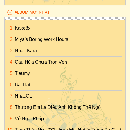
ALBUM MỚI NHẤT
Kake8x
Miya's Boring Work Hours
Nhac Kara
Câu Hứa Chưa Trọn Vẹn
Tieumy
Bài Hát
NhạcCL
Thương Em Là Điều Anh Không Thể Ngờ
Vô Ngại Pháp
Tape Thúy Nga 032 - Họa Mi - Nghìn Trùng Xa Cách