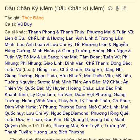
Dấu Chân Kỷ Niệm (Dấu Chân Kỉ Niệm)
Tác giả:
Thúc Đăng
Ca sĩ:
Vũ Duy
Ca sĩ khác:
Thanh Phong & Thanh Thúy
;
Phượng Mai & Tuấn Vũ
;
Lien & Cu.
;
Chế Linh & Hương Lan
;
Ánh Linh & Trương Lâm
Minh
;
Lưu Ánh Loan & Lưu Chí Vỹ
;
Hồ Phương Liên & Nguyễn
Hùng Cường
;
Minh Hoàng & Giang Trường
;
Hoàng Như Ngọc &
Tuấn Vỹ
;
Tố My & Lê Sang
;
Như Mai
;
Tâm Đoan
;
Tuấn Vũ
;
Phi
Nhung
;
Phi Nhung
;
Giao Linh
;
Đình Văn
;
Chế Thanh
;
Đông Đào
;
Tuấn Vũ
(beat);
Hồng Trúc
;
Chế Khanh
;
Đăng Vũ
;
Băng Nhi
;
Giang Trường
;
Ngọc Thảo
;
Hứa Như Ý
;
Mai Thiên Vân
;
Mỹ Liên
;
Tường Nguyên
;
Sương Mai
;
Minh Tiến
;
Anh Đào
;
Mỹ Châu
;
Ân
Thiên Vỹ
;
Quốc Đại
;
Mỹ Huyền
;
Hoàng Châu
;
Lâm Bảo Phi
;
Khánh Bình
;
Lý Diệu Linh
;
Hà Vân
;
Đoàn Việt Phương
;
Giang
Trường
;
Hoàng Vĩnh Nam
;
Thúy Anh
;
Lý Thanh Thảo
;
Ch-Phuc
;
Đàm Vĩnh Hưng
;
Y Phụng
;
Phương Dung
;
Ngô Quốc Linh
;
Mai
Quốc huy
;
Lưu Chí Vỹ
;
NguoiDepDiamond
;
Phương Hồng Quế
;
Tuấn Đức
;
Vi Thảo
;
Đan Kim
;
Hồ Quang 8
;
Giáng Tiên
;
Manh
Quỳnh
(Nhạc Trữ Tình);
Phượng Mai
;
Sơn Tuyền
;
Trường Vũ
;
Thanh Tuyền
;
Hương Lan
;
Bích Phượng
Chuyện tình đôi mươi chan chứa không bao giờ vơi. Như dòng