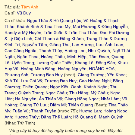
Tác giả:
Tâm Anh
Ca sĩ:
Vũ Duy
Ca sĩ khác:
Ngọc Thảo & Hồ Quang Lộc
;
Vũ Hoàng & Thạch
Thảo
;
Khánh Bình & Tina Thảo My
;
Mai Phương & Đông Nguyễn
;
Randy & Mỹ Huyền
;
Trần Xuân & Trần Thu Thảo
;
Đào Phi Dương
& Lý Diệu Linh
;
Chí Thanh & Đăng Khánh
;
Trang Thảo & Dương
Đình Trí
;
Nguyễn Tâm
;
Giáng Thu
;
Lan Hương
;
Lưu Ánh Loan
;
Cao Công Nghĩa
;
Thanh Thủy
;
Hoàng Lan
;
Như Quỳnh
;
Ngô Thái
Ngân
;
Ngân Thoa
;
Hoàng Thâu
;
Minh Hiệp
;
Tâm Đoan
;
Quang
Lê
;
Uyên Trang
;
Lương Quốc Thiên
;
Khang Lê
;
Đông Đào
;
Khưu
Huy Vũ
;
Hoàng Minh Đăng
;
Hoàng Nguyên
;
HOÀNG HOA
;
Phương Anh
;
Trương Đan Huy
(beat);
Giang Trường
;
Yến Khoa
;
Khả Tú
;
Lưu Chí Vỹ
;
Trương Đan Huy
;
Cao Hoàng Nghi
;
Bằng
Chương
;
Thiên Quang
;
Ngọc Kiều Oanh
;
Khánh Ngân
;
Thu
Trang
;
Quỳnh Trang
;
Ngọc Châu
;
Thu Hằng
;
Mỹ Châu
;
Ngọc
Liên
;
Hà Nguyên
;
Ân Thiên Vỹ
;
Giang Hồng Ngọc
;
Nhật Lâm
;
Vũ
Hoàng
;
Chung Tử Lưu
;
Diễm Mi
;
Thiên Quang
(Beat);
Tina Thảo
My
;
Tuấn Vũ
;
Thanh Tuyền
(trước 75);
Hương Lan
;
Hoàng Ngọc
Anh
;
Hương Thủy
;
Đặng Thế Luân
;
Hồ Quang 8
;
Mạnh Quỳnh
(Nhạc Trữ Tình)
Vàng cây lá bay đôi tay ngây buồn mang suy tư về. Đầy đôi