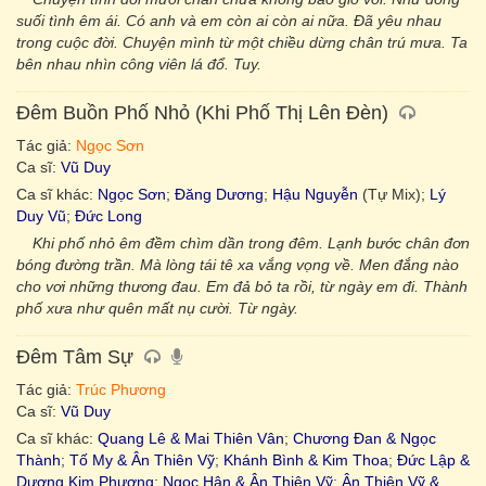
suối tình êm ái. Có anh và em còn ai còn ai nữa. Đã yêu nhau
trong cuộc đời. Chuyện mình từ một chiều dừng chân trú mưa. Ta
bên nhau nhìn công viên lá đổ. Tuy.
Đêm Buồn Phố Nhỏ (Khi Phố Thị Lên Đèn)
Tác giả:
Ngọc Sơn
Ca sĩ:
Vũ Duy
Ca sĩ khác:
Ngọc Sơn
;
Đăng Dương
;
Hậu Nguyễn
(Tự Mix);
Lý
Duy Vũ
;
Đức Long
Khi phố nhỏ êm đềm chìm dần trong đêm. Lạnh bước chân đơn
bóng đường trần. Mà lòng tái tê xa vắng vọng về. Men đắng nào
cho vơi những thương đau. Em đả bỏ ta rồi, từ ngày em đi. Thành
phố xưa như quên mất nụ cười. Từ ngày.
Đêm Tâm Sự
Tác giả:
Trúc Phương
Ca sĩ:
Vũ Duy
Ca sĩ khác:
Quang Lê & Mai Thiên Vân
;
Chương Đan & Ngọc
Thành
;
Tố My & Ân Thiên Vỹ
;
Khánh Bình & Kim Thoa
;
Đức Lập &
Dương Kim Phượng
;
Ngọc Hân & Ân Thiên Vỹ
;
Ân Thiên Vỹ &