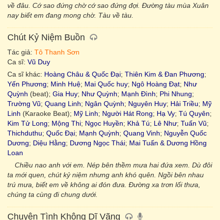
về đâu. Cớ sao đứng chờ cớ sao đứng đợi. Đường tàu mùa Xuân
nay biết em đang mong chờ. Tàu về tàu.
Chút Kỷ Niệm Buồn
Tác giả:
Tô Thanh Sơn
Ca sĩ:
Vũ Duy
Ca sĩ khác:
Hoàng Châu & Quốc Đại
;
Thiên Kim & Đan Phương
;
Yến Phương
;
Minh Huệ
;
Mai Quốc huy
;
Ngô Hoàng Đạt
;
Như
Quỳnh
(beat);
Gia Huy
;
Như Quỳnh
;
Mạnh Đình
;
Phi Nhung
;
Trường Vũ
;
Quang Linh
;
Ngân Quỳnh
;
Nguyên Huy
;
Hải Triều
;
Mỹ
Linh
(Karaoke Beat);
Mỹ Linh
;
Người Hát Rong
;
Hạ Vy
;
Tú Quyên
;
Kim Tử Long
;
Mộng Thi
;
Ngọc Huyền
;
Khả Tú
;
Lê Như
;
Tuấn Vũ
;
Thichduthu
;
Quốc Đại
;
Mạnh Quỳnh
;
Quang Vinh
;
Nguyễn Quốc
Dương
;
Diệu Hằng
;
Dương Ngọc Thái
;
Mai Tuấn & Dương Hồng
Loan
Chiều nao anh với em. Nép bên thềm mưa hai đứa xem. Dù đôi
ta mới quen, chút kỷ niệm nhưng anh khó quên. Ngồi bên nhau
trú mưa, biết em về không ai đón đưa. Đường xa trơn lối thưa,
chúng ta cùng đi chung dưới.
Chuyện Tình Không Dĩ Vãng