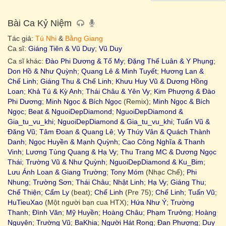
Bài Ca Kỷ Niệm
Tác giả:
Tú Nhi
&
Bằng Giang
Ca sĩ:
Giáng Tiên & Vũ Duy
;
Vũ Duy
Ca sĩ khác:
Đào Phi Dương & Tố My
;
Đặng Thế Luân & Y Phụng
;
Don Hồ & Như Quỳnh
;
Quang Lê & Minh Tuyết
;
Hương Lan &
Chế Linh
;
Giáng Thu & Chế Linh
;
Khưu Huy Vũ & Dương Hồng
Loan
;
Khả Tú & Kỳ Anh
;
Thái Châu & Yên Vy
;
Kim Phượng & Đào
Phi Dương
;
Minh Ngọc & Bích Ngọc
(Remix);
Minh Ngọc & Bích
Ngọc
;
Beat & NguoiDepDiamond
;
NguoiDepDiamond &
Gia_tu_vu_khi
;
NguoiDepDiamond & Gia_tu_vu_khi
;
Tuấn Vũ &
Đăng Vũ
;
Tâm Đoan & Quang Lê
;
Vy Thúy Vân & Quách Thành
Danh
;
Ngọc Huyền & Mạnh Quỳnh
;
Cao Công Nghĩa & Thanh
Vinh
;
Lương Tùng Quang & Hạ Vy
;
Thu Trang MC & Dương Ngọc
Thái
;
Trường Vũ & Như Quỳnh
;
NguoiDepDiamond & Ku_Bim
;
Lưu Ánh Loan & Giang Trường
;
Tony Móm
(Nhạc Chế);
Phi
Nhung
;
Trường Sơn
;
Thái Châu
;
Nhật Linh
;
Hạ Vy
;
Giáng Thu
;
Chế Thiện
;
Cẩm Ly
(beat);
Chế Linh
(Pre 75);
Chế Linh
;
Tuấn Vũ
;
HuTieuXao
(Một người bạn cua HTX);
Hứa Như Ý
;
Trường
Thanh
;
Đình Văn
;
Mỹ Huyền
;
Hoàng Châu
;
Phạm Trưởng
;
Hoàng
Nguyên
;
Trường Vũ
;
BaKhia
;
Người Hát Rong
;
Đan Phượng
;
Duy