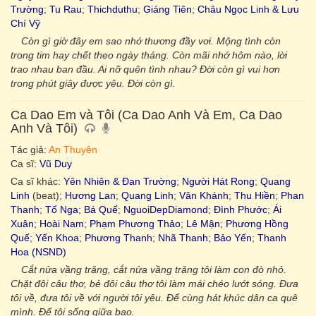
Trường
;
Tu Rau
;
Thichduthu
;
Giáng Tiên
;
Châu Ngọc Linh & Lưu
Chí Vỹ
Còn gì giờ đây em sao nhớ thương đầy vơi. Mộng tình còn
trong tim hay chết theo ngày tháng. Còn mãi nhớ hôm nào, lời
trao nhau ban đầu. Ai nỡ quên tình nhau? Đời còn gì vui hơn
trong phút giây được yêu. Đời còn gì.
Ca Dao Em và Tôi (Ca Dao Anh Và Em, Ca Dao
Anh Và Tôi)
Tác giả:
An Thuyên
Ca sĩ:
Vũ Duy
Ca sĩ khác:
Yên Nhiên & Đan Trường
;
Người Hát Rong
;
Quang
Linh
(beat);
Hương Lan
;
Quang Linh
;
Vân Khánh
;
Thu Hiền
;
Phan
Thanh
;
Tố Nga
;
Bá Quế
;
NguoiDepDiamond
;
Đình Phước
;
Ái
Xuân
;
Hoài Nam
;
Phạm Phương Thảo
;
Lê Mận
;
Phương Hồng
Quế
;
Yến Khoa
;
Phương Thanh
;
Nhã Thanh
;
Bảo Yến
;
Thanh
Hoa (NSND)
Cắt nửa vầng trăng, cắt nửa vầng trăng tôi làm con đò nhỏ.
Chặt đôi câu thơ, bẻ đôi câu thơ tôi làm mái chéo lướt sóng. Đưa
tôi về, đưa tôi về với người tôi yêu. Để cùng hát khúc dân ca quê
mình. Để tôi sống giữa bao.