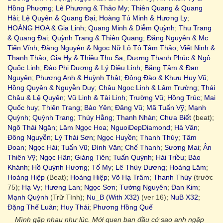
Hồng Phượng
;
Lê Phương & Thảo My
;
Thiên Quang & Quang
Hải
;
Lệ Quyên & Quang Đại
;
Hoàng Tú Minh & Hương Ly
;
HOÀNG HOA & Gia Linh
;
Quang Minh & Diễm Quỳnh
;
Thu Trang
& Quang Đại
;
Quỳnh Trang & Thiên Quang
;
Đăng Nguyên & Mc
Tiến Vĩnh
;
Đăng Nguyên & Ngọc Nữ Lô Tô Tâm Thảo
;
Viết Ninh &
Thanh Thảo
;
Gia Hy & Thiều Thu Sa
;
Dương Thanh Phúc & Ngô
Quốc Linh
;
Đào Phi Dương & Lý Diệu Linh
;
Băng Tâm & Đan
Nguyên
;
Phương Anh & Huỳnh Thật
;
Đông Đào & Khưu Huy Vũ
;
Hồng Quyên & Nguyễn Duy
;
Châu Ngọc Linh & Lâm Trường
;
Thái
Châu & Lệ Quyên
;
Vũ Linh & Tài Linh
;
Trường Vũ
;
Hồng Trúc
;
Mai
Quốc huy
;
Thiên Trang
;
Bảo Yên
;
Đăng Vũ
;
Mã Tuấn Vỹ
;
Mạnh
Quỳnh
;
Quỳnh Trang
;
Thúy Hằng
;
Thanh Nhàn
;
Chưa Biết
(beat);
Ngô Thái Ngân
;
Lâm Ngọc Hoa
;
NguoiDepDiamond
;
Hà Vân
;
Đông Nguyễn
;
Lý Thái Sơn
;
Ngọc Huyền
;
Thanh Thúy
;
Tâm
Đoan
;
Ngọc Hải
;
Tuấn Vũ
;
Đình Văn
;
Chế Thanh
;
Sương Mai
;
Ân
Thiên Vỹ
;
Ngọc Hân
;
Giáng Tiên
;
Tuấn Quỳnh
;
Hải Triều
;
Bảo
Khánh
;
Hồ Quỳnh Hương
;
Tố My
;
Lê Thùy Dương
;
Hoàng Lâm
;
Hoàng Hiệp
(Beat);
Hoàng Hiệp
;
Võ Hạ Trâm
;
Thanh Thúy
(trước
75);
Hạ Vy
;
Hương Lan
;
Ngọc Sơn
;
Tường Nguyên
;
Đan Kim
;
Mạnh Quỳnh
(Trữ Tình);
Nu_B (With X32)
(ver 16);
NuB X32
;
Đặng Thế Luân
;
Huy Thái
;
Phương Hồng Quế
Mình gặp nhau như lúc. Mới quen ban đầu cớ sao anh ngập