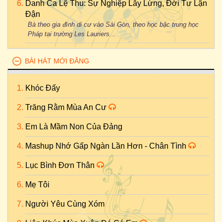
Danh Ca Lệ Thu: Sự Nghiệp Lẫy Lừng, Đời Tư Lận
Đận
Bà theo gia đình di cư vào Sài Gòn, theo học bậc trung học
Pháp tại trường Les Lauriers...
BÀI HÁT MỚI ĐĂNG
Khóc Đấy
Trăng Rằm Mùa An Cư
Em Là Mầm Non Của Đảng
Mashup Nhớ Gấp Ngàn Lần Hơn - Chân Tình
Lục Bình Đơn Thân
Mẹ Tôi
Người Yêu Cùng Xóm