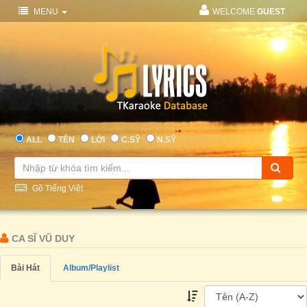
MENU
WELCOME
GUEST
ALL
TÊN
LỜI
C.SỸ
N.SỸ
Gõ Tiếng Việt
CA SĨ VŨ DUY
Bài Hát
Album/Playlist