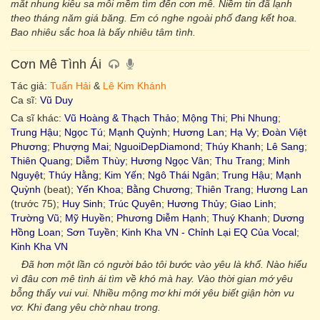
mắt nhung kiêu sa môi mềm tìm đến cơn mê. Niềm tin đã lạnh
theo tháng năm giá băng. Em có nghe ngoài phố đang kết hoa.
Bao nhiêu sắc hoa là bấy nhiêu tâm tình.
Cơn Mê Tình Ái
Tác giả:
Tuấn Hải
&
Lê Kim Khánh
Ca sĩ:
Vũ Duy
Ca sĩ khác:
Vũ Hoàng & Thạch Thảo
;
Mộng Thi
;
Phi Nhung
;
Trung Hậu
;
Ngọc Tú
;
Mạnh Quỳnh
;
Hương Lan
;
Hạ Vy
;
Đoàn Việt
Phương
;
Phượng Mai
;
NguoiDepDiamond
;
Thúy Khanh
;
Lê Sang
;
Thiên Quang
;
Diễm Thùy
;
Hương Ngọc Vân
;
Thu Trang
;
Minh
Nguyệt
;
Thúy Hằng
;
Kim Yến
;
Ngô Thái Ngân
;
Trung Hậu
;
Mạnh
Quỳnh
(beat);
Yến Khoa
;
Bằng Chương
;
Thiên Trang
;
Hương Lan
(trước 75);
Huy Sinh
;
Trúc Quyên
;
Hương Thủy
;
Giao Linh
;
Trường Vũ
;
Mỹ Huyền
;
Phương Diễm Hạnh
;
Thuý Khanh
;
Dương
Hồng Loan
;
Sơn Tuyền
;
Kinh Kha VN - Chỉnh Lại EQ Của Vocal
;
Kinh Kha VN
Đã hơn một lần có người bảo tôi bước vào yêu là khổ. Nào hiểu
vì đâu cơn mê tình ái tìm về khó mà hay. Vào thời gian mớ yêu
bỗng thấy vui vui. Nhiều mộng mơ khi mới yêu biết giận hờn vu
vơ. Khi đang yêu chờ nhau trong.