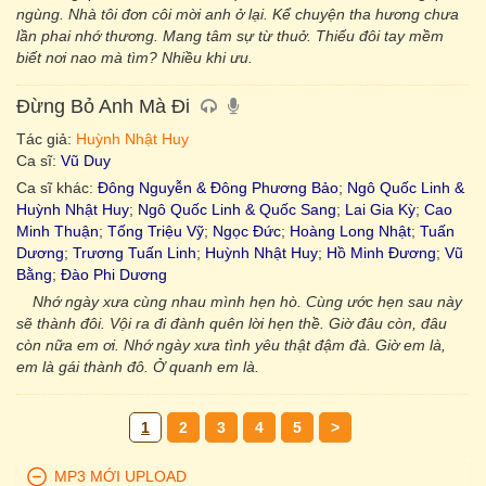
ngùng. Nhà tôi đơn côi mời anh ở lại. Kể chuyện tha hương chưa
lần phai nhớ thương. Mang tâm sự từ thuở. Thiếu đôi tay mềm
biết nơi nao mà tìm? Nhiều khi ưu.
Đừng Bỏ Anh Mà Đi
Tác giả:
Huỳnh Nhật Huy
Ca sĩ:
Vũ Duy
Ca sĩ khác:
Đông Nguyễn & Đông Phương Bảo
;
Ngô Quốc Linh &
Huỳnh Nhật Huy
;
Ngô Quốc Linh & Quốc Sang
;
Lai Gia Kỳ
;
Cao
Minh Thuận
;
Tống Triệu Vỹ
;
Ngọc Đức
;
Hoàng Long Nhật
;
Tuấn
Dương
;
Trương Tuấn Linh
;
Huỳnh Nhật Huy
;
Hồ Minh Đương
;
Vũ
Bằng
;
Đào Phi Dương
Nhớ ngày xưa cùng nhau mình hẹn hò. Cùng ước hẹn sau này
sẽ thành đôi. Vội ra đi đành quên lời hẹn thề. Giờ đâu còn, đâu
còn nữa em ơi. Nhớ ngày xưa tình yêu thật đậm đà. Giờ em là,
em là gái thành đô. Ở quanh em là.
1
2
3
4
5
>
MP3 MỚI UPLOAD