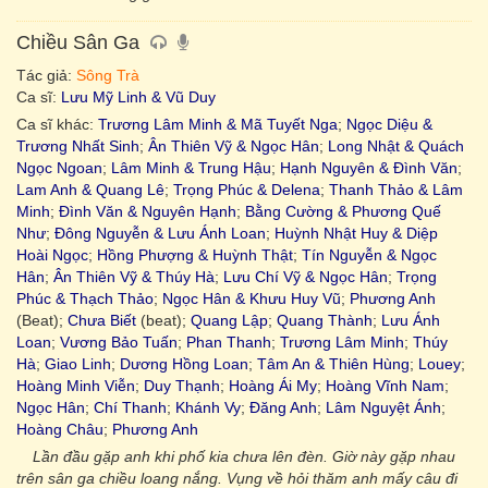
Chiều Sân Ga
Tác giả:
Sông Trà
Ca sĩ:
Lưu Mỹ Linh & Vũ Duy
Ca sĩ khác:
Trương Lâm Minh & Mã Tuyết Nga
;
Ngọc Diệu &
Trương Nhất Sinh
;
Ân Thiên Vỹ & Ngọc Hân
;
Long Nhật & Quách
Ngọc Ngoan
;
Lâm Minh & Trung Hậu
;
Hạnh Nguyên & Đình Văn
;
Lam Anh & Quang Lê
;
Trọng Phúc & Delena
;
Thanh Thảo & Lâm
Minh
;
Đình Văn & Nguyên Hạnh
;
Bằng Cường & Phương Quế
Như
;
Đông Nguyễn & Lưu Ánh Loan
;
Huỳnh Nhật Huy & Diệp
Hoài Ngọc
;
Hồng Phượng & Huỳnh Thật
;
Tín Nguyễn & Ngọc
Hân
;
Ân Thiên Vỹ & Thúy Hà
;
Lưu Chí Vỹ & Ngọc Hân
;
Trọng
Phúc & Thạch Thảo
;
Ngọc Hân & Khưu Huy Vũ
;
Phương Anh
(Beat);
Chưa Biết
(beat);
Quang Lập
;
Quang Thành
;
Lưu Ánh
Loan
;
Vương Bảo Tuấn
;
Phan Thanh
;
Trương Lâm Minh
;
Thúy
Hà
;
Giao Linh
;
Dương Hồng Loan
;
Tâm An & Thiên Hùng
;
Louey
;
Hoàng Minh Viễn
;
Duy Thạnh
;
Hoàng Ái My
;
Hoàng Vĩnh Nam
;
Ngọc Hân
;
Chí Thanh
;
Khánh Vy
;
Đăng Anh
;
Lâm Nguyệt Ánh
;
Hoàng Châu
;
Phương Anh
Lần đầu gặp anh khi phố kia chưa lên đèn. Giờ này gặp nhau
trên sân ga chiều loang nắng. Vụng về hỏi thăm anh mấy câu đi