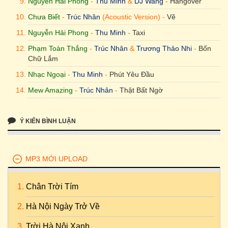
Nguyễn Hải Phong
-
Thu Minh
&
DJ Wang
-
Hangover
Chưa Biết
-
Trúc Nhân
(Acoustic Version) -
Vẽ
Nguyễn Hải Phong
-
Thu Minh
-
Taxi
Phạm Toàn Thắng
-
Trúc Nhân
&
Trương Thảo Nhi
-
Bốn
Chữ Lắm
Nhạc Ngoại
-
Thu Minh
-
Phút Yêu Đầu
Mew Amazing
-
Trúc Nhân
-
Thật Bất Ngờ
Võ Thiện Thanh
-
Thu Minh
-
Chuông Gió
Ý KIẾN BÌNH LUẬN
Trang Pháp
-
Thu Minh
-
Goodbye
Nguyễn Hải Phong
-
Trúc Nhân
-
Ngồi Hát Đỡ Buồn
Dương Khắc Linh
&
Trang Pháp
-
Thu Minh
-
Cô Ấy Sẽ
MP3 MỚI UPLOAD
Không Yêu Anh Như Em
Chân Trời Tím
Hà Nội Ngày Trở Về
Trời Hà Nội Xanh