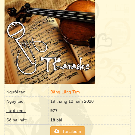
Người tạo:
Bằng Lăng Tím
Ngày tạo:
19 tháng 12 năm 2020
Lượt xem:
977
Số bài hát:
18
bài
Tải album