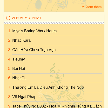
Xem thêm
ALBUM MỚI NHẤT
Miya's Boring Work Hours
Nhac Kara
Câu Hứa Chưa Trọn Vẹn
Tieumy
Bài Hát
NhạcCL
Thương Em Là Điều Anh Không Thể Ngờ
Vô Ngại Pháp
Tape Thúy Nga 032 - Họa Mi - Nghìn Trùng Xa Cách