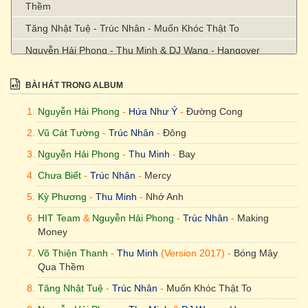
Thềm
Tăng Nhật Tuệ - Trúc Nhân - Muốn Khóc Thật To
Nguyễn Hải Phong - Thu Minh & DJ Wang - Hangover
? - Trúc Nhân (Acoustic Version) - Vẽ
BÀI HÁT TRONG ALBUM
Nguyễn Hải Phong - Thu Minh - Taxi
Nguyễn Hải Phong
-
Hứa Như Ý
-
Đường Cong
Phạm Toàn Thắng - Trúc Nhân & Trương Thảo Nhi - Bốn Chữ
Lắm
Vũ Cát Tường
-
Trúc Nhân
-
Đông
Nhạc Ngoại - Thu Minh - Phút Yêu Đầu
Nguyễn Hải Phong
-
Thu Minh
-
Bay
Mew Amazing - Trúc Nhân - Thật Bất Ngờ
Chưa Biết
-
Trúc Nhân
-
Mercy
Kỳ Phương
-
Thu Minh
-
Nhớ Anh
Võ Thiện Thanh - Thu Minh - Chuông Gió
HIT Team
&
Nguyễn Hải Phong
-
Trúc Nhân
-
Making
Trang Pháp - Thu Minh - Goodbye
Money
Nguyễn Hải Phong - Trúc Nhân - Ngồi Hát Đỡ Buồn
Võ Thiện Thanh
-
Thu Minh
(Version 2017) -
Bóng Mây
Dương Khắc Linh & Trang Pháp - Thu Minh - Cô Ấy Sẽ Không
Qua Thềm
Yêu Anh Như Em
Tăng Nhật Tuệ
-
Trúc Nhân
-
Muốn Khóc Thật To