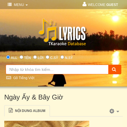
MENU
WELCOME
GUEST
ALL
TÊN
LỜI
C.SỸ
N.SỸ
Gõ Tiếng Việt
Ngày Ấy & Bây Giờ
NỘI DUNG ALBUM