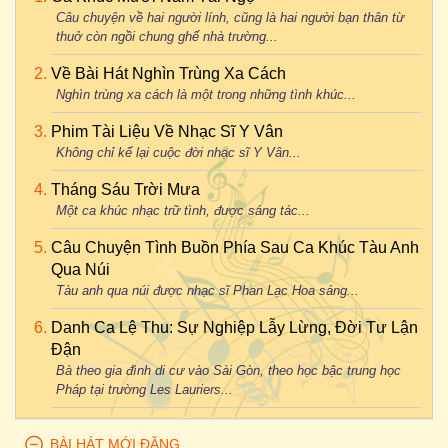
Câu chuyện về hai người lính, cũng là hai người bạn thân từ
thuở còn ngồi chung ghế nhà trường...
Về Bài Hát Nghìn Trùng Xa Cách
Nghìn trùng xa cách là một trong những tình khúc...
Phim Tài Liệu Về Nhạc Sĩ Y Vân
Không chỉ kể lại cuộc đời nhạc sĩ Y Vân...
Tháng Sáu Trời Mưa
Một ca khúc nhạc trữ tình, được sáng tác...
Câu Chuyện Tình Buồn Phía Sau Ca Khúc Tàu Anh
Qua Núi
Tàu anh qua núi được nhạc sĩ Phan Lạc Hoa sáng...
Danh Ca Lệ Thu: Sự Nghiệp Lẫy Lừng, Đời Tư Lận
Đận
Bà theo gia đình di cư vào Sài Gòn, theo học bậc trung học
Pháp tại trường Les Lauriers...
BÀI HÁT MỚI ĐĂNG