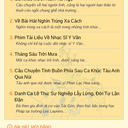
Anh Việt Thu
-
Chung Tử Lưu
&
Mỹ Huyền
-
Đa Tạ
Câu chuyện về hai người lính, cũng là hai người bạn thân từ
Anh Bằng - Thu Hiền - Huế Xưa
thuở còn ngồi chung ghế nhà trường...
Thúc Đăng
-
Tường Nguyên
-
Dấu Chân Kỷ Niệm
Phượng Linh - Như Quỳnh - Khi Đã Yêu
Duy Khánh
-
Đặng Thế Luân
-
Đêm Bơ Vơ
Về Bài Hát Nghìn Trùng Xa Cách
Hoàng Trang - Uyên Trang - Không Bao Giờ Quên Anh
Nghìn trùng xa cách là một trong những tình khúc...
Võ Đông Điền
-
Hương Thủy
-
Đêm Giao Thừa Nghe Một
Anh Bằng & Lê Dinh - Chế Thanh - Lẻ Bóng
Khúc Dân Ca
Phim Tài Liệu Về Nhạc Sĩ Y Vân
Duy Khánh - Đặng Thế Luân - Lối Về Đất Mẹ
Hoài Phương
-
Tuấn Vũ
&
Hương Lan
-
Màu Xanh Noel
Không chỉ kể lại cuộc đời nhạc sĩ Y Vân...
Ngân Giang
-
Hương Lan
-
Dư Âm Mùa Giáng Sinh
Thanh Sơn - Hồng Trúc - Lưu Bút Ngày Xanh
Tháng Sáu Trời Mưa
Một ca khúc nhạc trữ tình, được sáng tác...
Trầm Tử Thiêng
-
Thành An
-
Đưa Em Vào Hạ
Bằng Giang - Hương Lan - Mai Anh Đi Rồi
Hồng Vân
-
Lệ Quyên
-
Đồi Thông Hai Mộ
Nhị Hà - Phương Vy - Mẹ Tôi
Câu Chuyện Tình Buồn Phía Sau Ca Khúc Tàu Anh
Qua Núi
Châu Kỳ
-
Như Quỳnh
&
Tường Nguyên
-
Đừng Nói Xa
Ngọc Bích - Trang Nhung - Mộng Chiều Xuân
Tàu anh qua núi được nhạc sĩ Phan Lạc Hoa sáng...
Nhau
Song Ngọc & Hoài Linh - Thanh Thúy - Một Chuyến Bay Đêm
Lam Phương
-
Hương Lan
-
Đường Về Quê Hương
Danh Ca Lệ Thu: Sự Nghiệp Lẫy Lừng, Đời Tư Lận
Trường Sa - Mỹ Zdung - Một Mai Em Đi
Đận
Hoàng Thi Thơ
-
Tuấn Vũ
&
Hương Lan
-
Gặp Nhau
Bà theo gia đình di cư vào Sài Gòn, theo học bậc trung học
Mai Châu - Hương Lan - Một Người Đi
Mạnh Phát
-
Giao Linh
-
Hoa Nở Về Đêm
Pháp tại trường Les Lauriers...
Duy Yên & Quốc Kỳ - Hương Lan - Mưa Chiều Kỷ Niệm
Anh Bằng
-
Thu Hiền
-
Huế Xưa
Đỗ Kim Bảng - Thiên Trang - Mưa Đêm Ngoại Ô
BÀI HÁT MỚI ĐĂNG