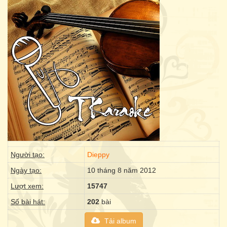
Người tạo:
Dieppy
Ngày tạo:
10 tháng 8 năm 2012
Lượt xem:
15747
Số bài hát:
202
bài
Tải album