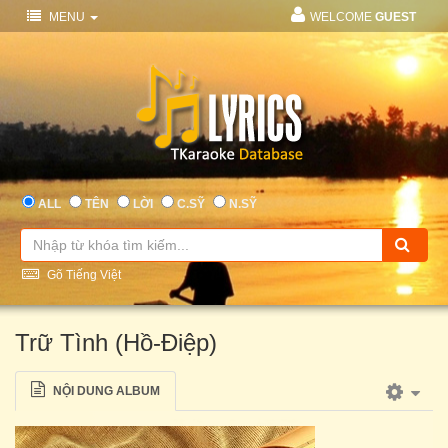
MENU
WELCOME
GUEST
ALL
TÊN
LỜI
C.SỸ
N.SỸ
Gõ Tiếng Việt
Trữ Tình (Hồ-Điệp)
NỘI DUNG ALBUM