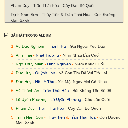
Phạm Duy - Trần Thái Hòa - Cây Đàn Bỏ Quên
Trịnh Nam Sơn - Thủy Tiên & Trần Thái Hòa - Con Đường
Màu Xanh
Phạm Duy - Trần Thái Hòa - Con Đường Tình Ta Đi
BÀI HÁT TRONG ALBUM
Đoàn Chuẩn & Từ Linh - Trần Thái Hòa - Gởi Gió Cho Mây
Ngàn Bay
Vũ Đức Nghiêm
-
Thanh Hà
-
Gọi Người Yêu Dấu
Trịnh Công Sơn - Cẩm Vân - Hạ Trắng
Anh Thái
-
Nhật Trường
-
Nhìn Nhau Lần Cuối
Đoàn Chuẩn & Từ Linh - Trần Thái Hòa - Lá Đổ Muôn Chiều
Ngô Thụy Miên
-
Đình Nguyên
-
Niệm Khúc Cuối
Đức Huy - Trần Thái Hòa - Màu Mắt Nhung
Đức Huy
-
Quỳnh Lan
-
Và Con Tim Đã Vui Trở Lại
Đức Huy
-
Hồ Lệ Thu
-
Xin Một Ngày Mai Có Nhau
Lam Phương - Song Giang - Một Mình
Vũ Thành An
-
Trần Thái Hòa
-
Bài Không Tên Số 08
Lam Phương - Mạnh Quỳnh - Mưa Lệ
Lê Uyên Phương
-
Lê Uyên Phương
-
Cho Lần Cuối
Nguyễn Trung Cang - Mỹ Hạnh - Nắng Hạ
Phạm Duy
-
Trần Thái Hòa
-
Cây Đàn Bỏ Quên
Trịnh Công Sơn - Trần Thái Hòa - Nghe Những Tàn Phai
Trịnh Nam Sơn
-
Thủy Tiên
&
Trần Thái Hòa
-
Con Đường
Phạm Đình Chương - Trần Thái Hòa - Người Đi Qua Đời Tôi
Màu Xanh
Nhạc Ngoại (Pháp) [Lời Việt: Phạm Duy] - Don Hồ & Ngọc